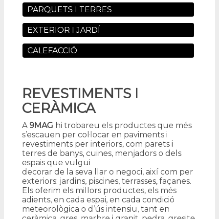
PARQUETS I TERRES
EXTERIOR I JARDÍ
CALEFACCIÓ
REVESTIMENTS I
CERÀMICA
A
9MAG
hi trobareu els productes que més
s’escauen per col·locar en paviments i
revestiments per interiors, com parets i
terres de banys, cuines, menjadors o dels
espais que vulgui
decorar de la seva llar o negoci, així com per
exteriors: jardins, piscines, terrasses, façanes.
Els oferim els millors productes, els més
adients, en cada espai, en cada condició
meteorològica o d’ús intensiu, tant en
ceràmica, gres, marbre i granit, pedra, gresite,