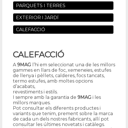
PARQUETS I TERRES
EXTERIOR I JARDÍ
CALEFACCIÓ
CALEFACCIÓ
A
9MAG
l’hi em seleccionat una de les millors
gammes en llars de foc, xemeneies, estufes
de llenya i pèl·lets, calderes, focs tancats,
termo estufes, amb moltes opcions
d’acabats,
revestiments i estils.
I sempre amb la garantia de
9MAG
i les
millors marques.
Pot consultar els diferents productes i
variants que tenim, prement sobre la marca
de cada un dels nostres fabricants, allí pot
consultar les últimes novetats i catàlegs.