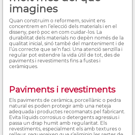
imagines
Quan construïm o reformem, sovint ens
concentrem en l’elecció dels materials i en el
disseny, però poc en com cuidar-los. La
durabilitat dels materials no depèn només de la
qualitat inicial, sinó també del manteniment i de
l’ús correcte que se’n faci. Una atenció senzilla i
regular pot estendre la vida útil de tot, des de
paviments i revestiments fins a fustes i
ceràmiques.
Paviments i revestiments
Els paviments de ceràmica, porcellànic o pedra
natural es poden protegir amb una neteja
adequada i productes recomanats pel fabricant.
Evita líquids corrosius o detergents agressius i
passa un drap humit amb regularitat. Els
revestiments, especialment els amb textures o
relleus, requereixen que s’eliminin les restes de