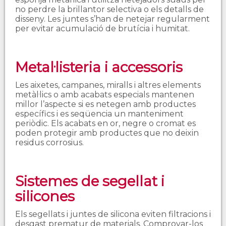
no perdre la brillantor selectiva o els detalls de
disseny. Les juntes s’han de netejar regularment
per evitar acumulació de brutícia i humitat.
Metal·listeria i accessoris
Les aixetes, campanes, miralls i altres elements
metàl·lics o amb acabats especials mantenen
millor l’aspecte si es netegen amb productes
específics i es seqüencia un manteniment
periòdic. Els acabats en or, negre o cromat es
poden protegir amb productes que no deixin
residus corrosius.
Sistemes de segellat i
silicones
Els segellats i juntes de silicona eviten filtracions i
desgast prematur de materials. Comprovar-los