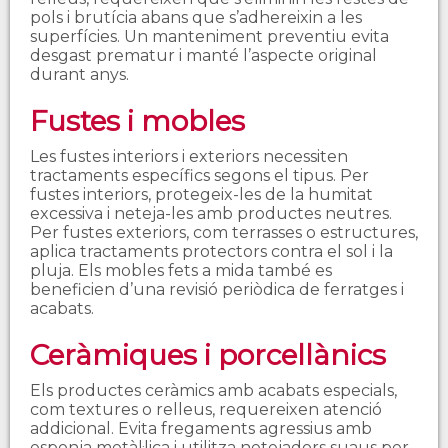
pols i brutícia abans que s’adhereixin a les
superfícies. Un manteniment preventiu evita
desgast prematur i manté l’aspecte original
durant anys.
Fustes i mobles
Les fustes interiors i exteriors necessiten
tractaments específics segons el tipus. Per
fustes interiors, protegeix-les de la humitat
excessiva i neteja-les amb productes neutres.
Per fustes exteriors, com terrasses o estructures,
aplica tractaments protectors contra el sol i la
pluja. Els mobles fets a mida també es
beneficien d’una revisió periòdica de ferratges i
acabats.
Ceràmiques i porcellànics
Els productes ceràmics amb acabats especials,
com textures o relleus, requereixen atenció
addicional. Evita fregaments agressius amb
esponja metàl·lica i utilitza netejadors suaus per