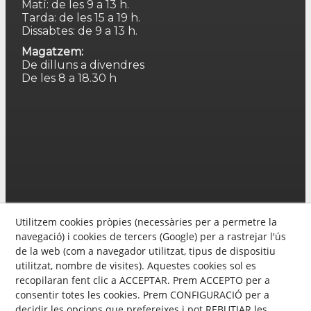
Matí: de les 9 a 13 h.
Tarda: de les 15 a 19 h.
Dissabtes: de 9 a 13 h.
Magatzem:
De dilluns a divendres
De les 8 a 18.30 h
Utilitzem cookies pròpies (necessàries per a permetre la
navegació) i cookies de tercers (Google) per a rastrejar l'ús
de la web (com a navegador utilitzat, tipus de dispositiu
utilitzat, nombre de visites). Aquestes cookies sol es
recopilaran fent clic a ACCEPTAR. Prem ACCEPTO per a
consentir totes les cookies. Prem CONFIGURACIÓ per a
decidir les opcions que prefereixes i pot REBUTJAR les