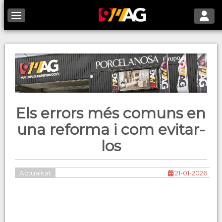
Toggle 
Toggle navigation
Els errors més comuns en
una reforma i com evitar-
los
Actualitat
21-01-2026